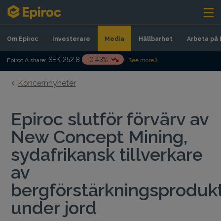
Skip to content
Om Epiroc
Investerare
Media
Hållbarhet
Arbeta på 
SEK 252.8
-0.43%
Epiroc A share:
See more
Koncernnyheter
Epiroc slutför förvärv av
New Concept Mining,
sydafrikansk tillverkare
av
bergförstärkningsproduk
under jord