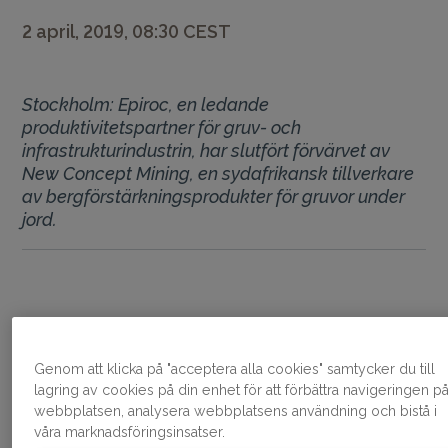
2 april, 2019, 08:30 CEST
Stockholm: Epiroc, en ledande
produktivitetspartner för gruv- och
infrastrukturindustrin, har slutfört förvärvet av
New Concept Mining, en sydafrikansk tillverkare
av bergförstärkningsprodukter för gruvor under
jord.
Genom att klicka på "acceptera alla cookies" samtycker du till
lagring av cookies på din enhet för att förbättra navigeringen p
webbplatsen, analysera webbplatsens användning och bistå i
våra marknadsföringsinsatser.