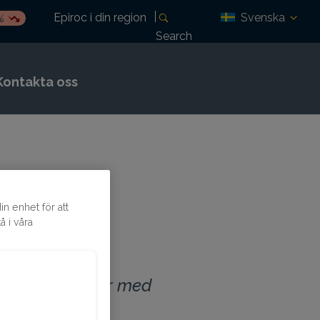
Svenska
Epiroc i din region
%
Search
Kontakta oss
n enhet för att
 i våra
nnovation. Vi
ch vi samarbetar med