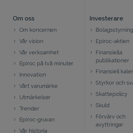
Om oss
Investerare
Om koncernen
Bolagsstyrnin
Vår vision
Epiroc-aktien
Vår verksamhet
Finansiella
publikationer
Epiroc på två minuter
Finansiell kale
Innovation
Styrkor och s
Vårt varumärke
Skattepolicy
Utmärkelser
Skuld
Trender
Förvärv och
Epiroc-gruvan
avyttringar
Vår historia