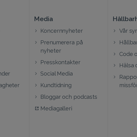
Media
Hållbar
g
Koncernnyheter
Vår sy
Prenumerera på
Hållba
nyheter
Code o
Presskontakter
Hälsa 
nder
Social Media
Rappor
vagheter
Kundtidning
missfö
Bloggar och podcasts
Mediagalleri