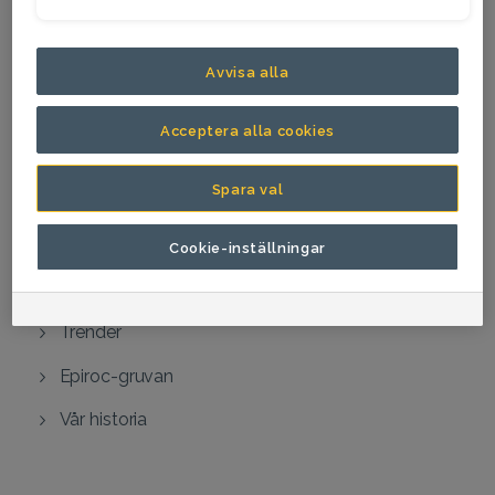
Om koncernen
Vår vision
Avvisa alla
Vår verksamhet
Acceptera alla cookies
Epiroc på två minuter
Spara val
Innovation
Vårt varumärke
Cookie-inställningar
Utmärkelser
Trender
Epiroc-gruvan
Vår historia