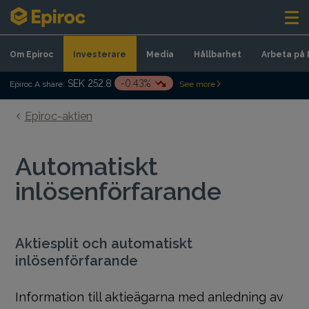
Skip to content
Om Epiroc
Investerare
Media
Hållbarhet
Arbeta på 
SEK 252.8
-0.43%
Epiroc A share:
See more
Epiroc-aktien
Automatiskt
inlösenförfarande
Aktiesplit och automatiskt
inlösenförfarande
Information till aktieägarna med anledning av