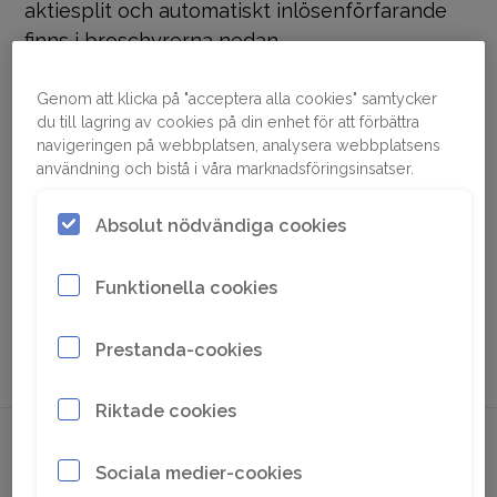
aktiesplit och automatiskt inlösenförfarande
finns i broschyrerna nedan.
Genom att klicka på "acceptera alla cookies" samtycker
du till lagring av cookies på din enhet för att förbättra
navigeringen på webbplatsen, analysera webbplatsens
Informationsbroschyr om
användning och bistå i våra marknadsföringsinsatser.
aktiesplit och inlösen 2021
675.7 KB, PDF
Absolut nödvändiga cookies
Skatteverkets
102 KB, PDF
Funktionella cookies
allmänna råd 2021
Prestanda-cookies
Riktade cookies
Sociala medier-cookies
Om oss