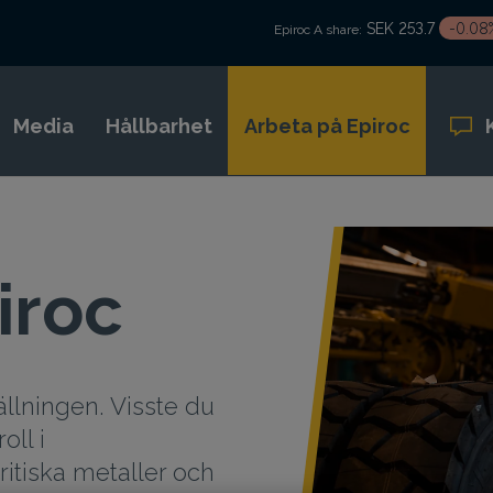
SEK 253.7
-0.08
Epiroc A share:
Media
Hållbarhet
Arbeta på Epiroc
iroc
ällningen. Visste du
oll i
itiska metaller och