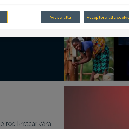
na status quo och
 ständigt efter sätt
Avvisa alla
Acceptera alla cooki
t förändra gruv- och
kor. Människor som
piroc kretsar våra