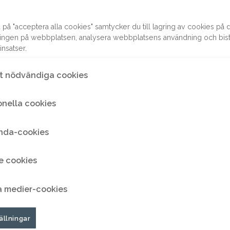
ed att vi ställer
ll är att hjälpa till
 på "acceptera alla cookies" samtycker du till lagring av cookies på di
er på ett så
eringen på webbplatsen, analysera webbplatsens användning och bistå
nsatser.
igt.
t nödvändiga cookies
onella cookies
 med
nda-cookies
or
e cookies
a medier-cookies
ällningar
 ser möjligheter