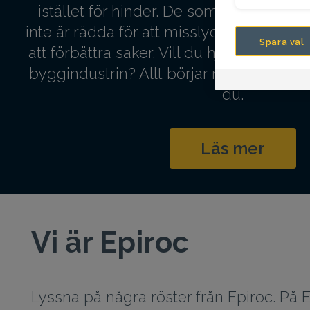
istället för hinder. De som vågar utma
inte är rädda för att misslyckas. De söker
Spara val
att förbättra saker. Vill du hjälpa oss at
byggindustrin? Allt börjar med männis
du.
Läs mer
Vi är Epiroc
Lyssna på några röster från Epiroc. På E