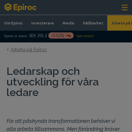
Skip to content
Om Epiroc
Investerare
Media
Hållbarhet
Arbeta på 
SEK 251.2
-0.63%
Epiroc A share:
See more
Arbeta på Epiroc
Ledarskap och
utveckling för våra
ledare
För att påskynda transformationen behöver vi
alla arbeta tillsammans. Men förändring kräver