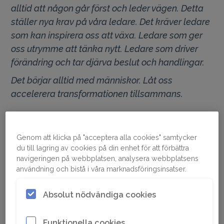
alltid att någon går först och leder vägen. Detta
ställer nya krav på våra ledare. Det kräver ledare
som kan inspirera oss att växa. Ledare som ger
oss utrymme att tänka nytt. Ledare som driver
förändring och tar djärva beslut och handlingar.
Det börjar alltid med människor. Låt oss
accelerera transformationen tillsammans.
Genom att klicka på "acceptera alla cookies" samtycker
du till lagring av cookies på din enhet för att förbättra
navigeringen på webbplatsen, analysera webbplatsens
användning och bistå i våra marknadsföringsinsatser.
Absolut nödvändiga cookies
Funktionella cookies