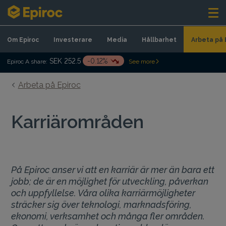
Skip to content
Om Epiroc
Investerare
Media
Hållbarhet
Arbeta på 
SEK 252.5
-0.12%
Epiroc A share:
See more
Arbeta på Epiroc
Karriärområden
På Epiroc anser vi att en karriär är mer än bara ett
jobb; de är en möjlighet för utveckling, påverkan
och uppfyllelse. Våra olika karriärmöjligheter
sträcker sig över teknologi, marknadsföring,
ekonomi, verksamhet och många fler områden.