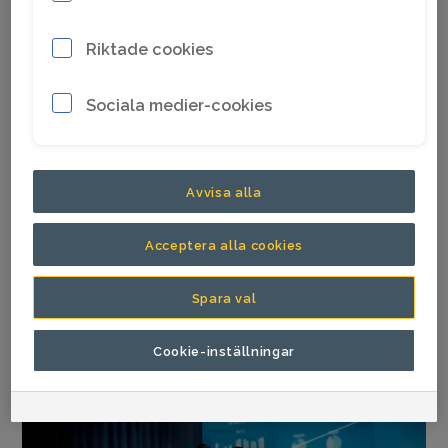
vara arbetsgivaren som alla vill vara hos, alltid
med fokus på inkludering och mångfald. Kort
Riktade cookies
sagt: vi vill säkerställa en fantastisk
arbetsplats för att arbeta, lära och utvecklas.
Sociala medier-cookies
Är du passionerad för mänskliga relationer
generellt, och inkludering och mångfald
Avvisa alla
specifikt? Då tror vi att det här är något för dig!
Acceptera alla cookies
IT (Informationsteknologi)
Spara val
Cookie-inställningar