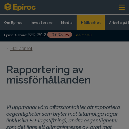
Skip to content
Om Epiroc
Investerare
Media
Hållbarhet
Arbeta på 
SEK 251.2
-0.63%
Epiroc A share:
See more
Hållbarhet
Rapportering av
missförhållanden
Vi uppmanar våra affärskontakter att rapportera
oegentligheter som bryter mot tillämpliga lagar
(inklusive EU-lagstiftning), andra oegentligheter
som det finns ett allmänintresse av, brott mot