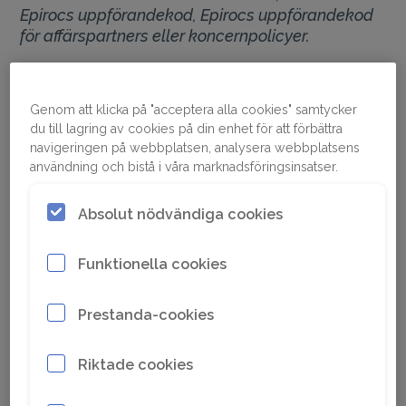
Epirocs uppförandekod, Epirocs uppförandekod
för affärspartners eller koncernpolicyer.
Genom att klicka på "acceptera alla cookies" samtycker
Att ha en etisk företagskultur är viktigt för oss.
du till lagring av cookies på din enhet för att förbättra
navigeringen på webbplatsen, analysera webbplatsens
Våra Speak Up-policyer och processer stödjer
användning och bistå i våra marknadsföringsinsatser.
en kultur där problem och bekymmer lyfts
fram, ansvarstagande främjas och förtroende
Absolut nödvändiga cookies
byggs upp. Vi reagerar på problem så snart
som möjligt och kommer inte att tolerera
Funktionella cookies
repressalier mot personer som rapporterar
missförhållanden till oss.
Prestanda-cookies
Klicka på länkarna nedan för att läsa mer om:
Riktade cookies
Rapportera missförhållanden