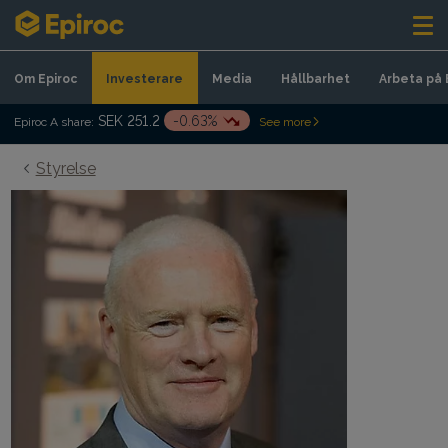
Skip to content
Om Epiroc
Investerare
Media
Hållbarhet
Arbeta på 
SEK 251.2
-0.63%
Epiroc A share:
See more
Styrelse