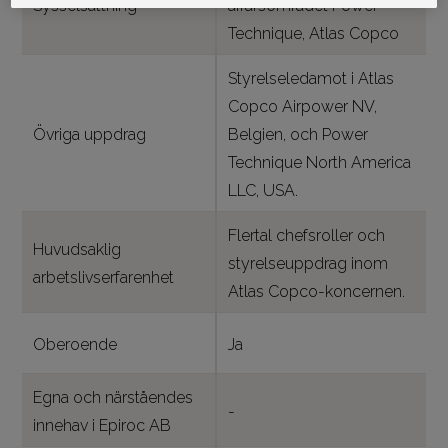
Sysselsättning
affärsområdet Power
Technique, Atlas Copco
Styrelseledamot i Atlas
Copco Airpower NV,
Övriga uppdrag
Belgien, och Power
Technique North America
LLC, USA.
Flertal chefsroller och
Huvudsaklig
styrelseuppdrag inom
arbetslivserfarenhet
Atlas Copco-koncernen.
Oberoende
Ja
Egna och närståendes
-
innehav i Epiroc AB