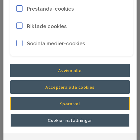
Prestanda-cookies
Namn
Andrew Walker
Riktade cookies
Befattning
Ledamot
Sedan
2026
Sociala medier-cookies
Nationalitet
Irländsk
Född
1961
Avvisa alla
MBA, University College
Acceptera alla cookies
Dublin, Irland.
Utbildning
Masterexamen i industriell
Spara val
ekonomi, University
College Dublin, Irland.
Cookie-inställningar
Vice VD samt chef för